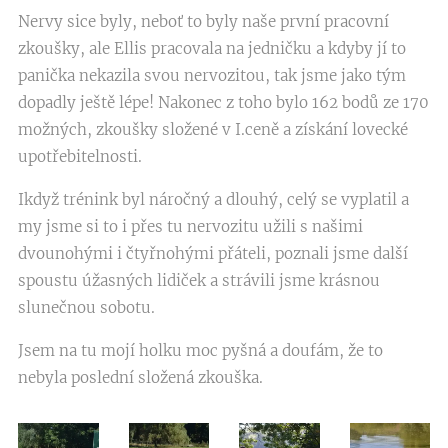
Nervy sice byly, neboť to byly naše první pracovní
zkoušky, ale Ellis pracovala na jedničku a kdyby jí to
panička nekazila svou nervozitou, tak jsme jako tým
dopadly ještě lépe! Nakonec z toho bylo 162 bodů ze 170
možných, zkoušky složené v I.ceně a získání lovecké
upotřebitelnosti.
Ikdyž trénink byl náročný a dlouhý, celý se vyplatil a
my jsme si to i přes tu nervozitu užili s našimi
dvounohými i čtyřnohými přáteli, poznali jsme další
spoustu úžasných lidiček a strávili jsme krásnou
slunečnou sobotu.
Jsem na tu mojí holku moc pyšná a doufám, že to
nebyla poslední složená zkouška.