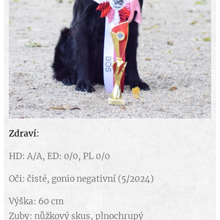
Zdraví:
HD: A/A, ED: 0/0, PL 0/0
Oči: čisté, gonio negativní (5/2024)
Výška: 60 cm
Zuby: nůžkový skus, plnochrupý