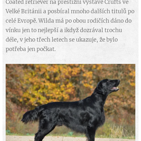
Coated retriever na prestižní výstavě Crufts ve
Velké Británii a posbíral mnoho dalších titulů po
celé Evropě. Wilda má po obou rodičích dáno do
vínku jen to nejlepší a ikdyž dozrával trochu
déle, v jeho třech letech se ukazuje, že bylo
potřeba jen počkat.