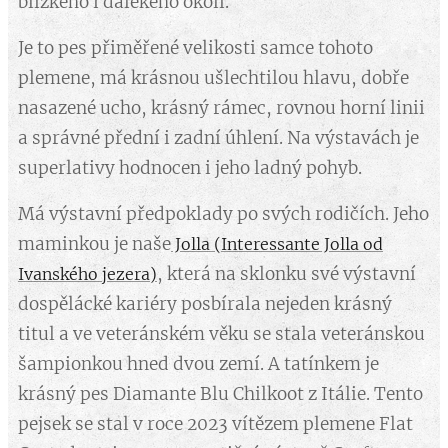
blízkého i dalekého okolí.
Je to pes přiměřené velikosti samce tohoto
plemene, má krásnou ušlechtilou hlavu, dobře
nasazené ucho, krásný rámec, rovnou horní linii
a správné přední i zadní úhlení. Na výstavách je
superlativy hodnocen i jeho ladný pohyb.
Má výstavní předpoklady po svých rodičích. Jeho
maminkou je naše
Jolla (Interessante Jolla od
, která na sklonku své výstavní
Ivanského jezera)
dospělácké kariéry posbírala nejeden krásný
titul a ve veteránském věku se stala veteránskou
šampionkou hned dvou zemí. A tatínkem je
krásný pes Diamante Blu Chilkoot z Itálie. Tento
pejsek se stal v roce 2023 vítězem plemene Flat