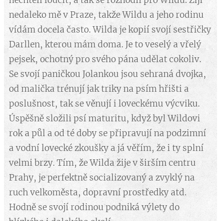
nechtěli loučit, a tak se rozhodli pro Wildu. Žijí
nedaleko mě v Praze, takže Wildu a jeho rodinu
vídám docela často. Wilda je kopií svojí sestřičky
Darllen, kterou mám doma. Je to veselý a vřelý
pejsek, ochotný pro svého pána udělat cokoliv.
Se svojí paničkou Jolankou jsou sehraná dvojka,
od malička trénují jak triky na psím hřišti a
poslušnost, tak se věnují i loveckému výcviku.
Úspěšně složili psí maturitu, když byl Wildovi
rok a půl a od té doby se připravují na podzimní
a vodní lovecké zkoušky a já věřím, že i ty splní
velmi brzy. Tím, že Wilda žije v širším centru
Prahy, je perfektně socializovaný a zvyklý na
ruch velkoměsta, dopravní prostředky atd.
Hodně se svojí rodinou podniká výlety do