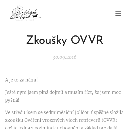
Zkoušky OVVR
30.09.2016
A je to za námi!
Ještě nyní jsem plná dojmů a musím říct, že jsem moc
pyšná!
Ve středu jsem se sedmiměsíční Jollčou úspěšně složila
zkoušku Ověření vrozených vloch retrieverů (OVVR),
což je jedna z podmínek uchovnění a základ pro další