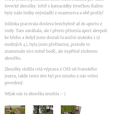
lovecké zkoušky. Ještě s kamarádky fenečkou Kailou
byly naše holky nejmladší z osazenstva a obě prošly!
Jollinka pracovala doslova bezchybně až do aportu z
vody. Tam zaváhala, ale i přesto přinesla aport alespoň
ke břehu a ikdyž jsme dostali hraniční známku 1 (z
možných 4), byla jsem přešťastná, protože to
znamenalo sice méně bodů, ale úspěšně složenou
zkoušku.
Zkoušky složila celá výprava z CHS od Ivanského
jezera, takže tento den byl pro mnoho z nás velmi
povedený.
Nějak nás ta zkouška zmohla :-)