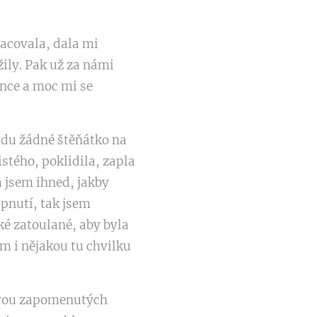
racovala, dala mi
žily. Pak už za námi
once a moc mi se
ravdu žádné štěňátko na
stého, poklidila, zapla
a jsem ihned, jakby
ípnutí, tak jsem
ké zatoulané, aby byla
em i nějakou tu chvilku
 dvou zapomenutých