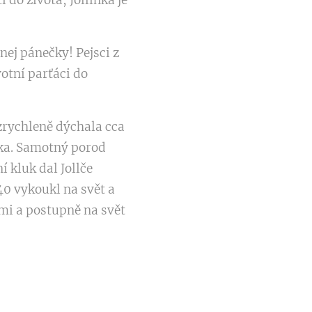
 do života, Jollinka je
 nej pánečky! Pejsci z
otní parťáci do
zrychleně dýchala cca
ška. Samotný porod
 kluk dal Jollče
:40 vykoukl na svět a
mi a postupně na svět