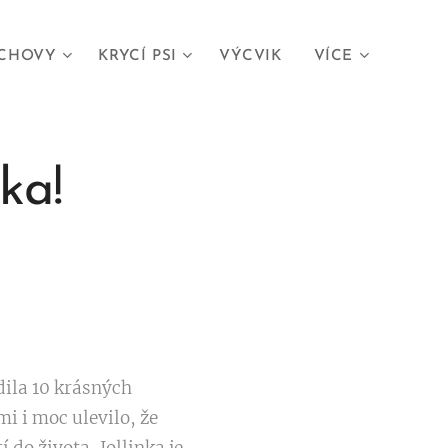
CHOVY
KRYCÍ PSI
VÝCVIK
VÍCE
ka!
odila 10 krásných
i i moc ulevilo, že