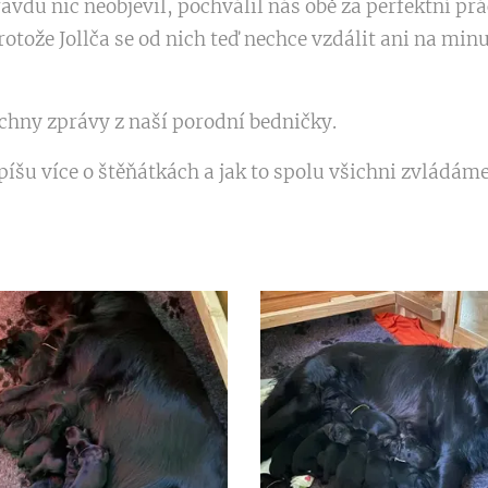
avdu nic neobjevil, pochválil nás obě za perfektní prá
rotože Jollča se od nich teď nechce vzdálit ani na minu
chny zprávy z naší porodní bedničky.
píšu více o štěňátkách a jak to spolu všichni zvládáme