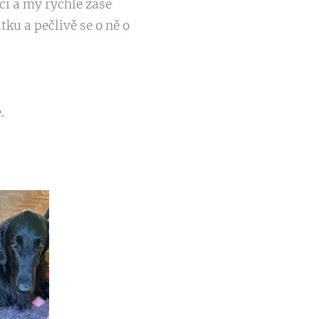
ci a my rychle zase
tku a pečlivě se o ně o
.