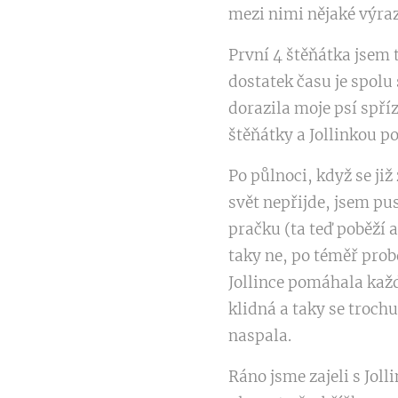
mezi nimi nějaké výraz
První 4 štěňátka jsem 
dostatek času je spolu 
dorazila moje psí spří
štěňátky a Jollinkou 
Po půlnoci, když se již
svět nepřijde, jsem pu
pračku (ta teď poběží a
taky ne, po téměř prob
Jollince pomáhala každ
klidná a taky se troch
naspala.
Ráno jsme zajeli s Jol