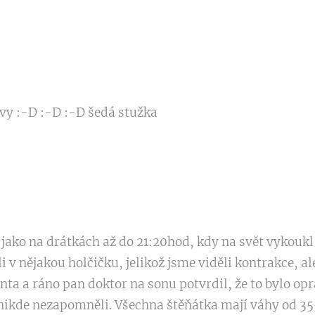
a
rvy :-D :-D :-D šedá stužka
 jako na drátkách až do 21:20hod, kdy na svět vykoukl 
i v nějakou holčičku, jelikož jsme viděli kontrakce, a
enta a ráno pan doktor na sonu potvrdil, že to bylo op
nikde nezapomněli. Všechna štěňátka mají váhy od 35