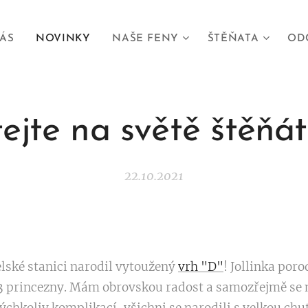
ÁS
NOVINKY
NAŠE FENY
ŠTĚŇATA
OD
tejte na světě štěňát
22.10.2021
elské stanici narodil vytoužený
vrh "D"
! Jollinka por
 3 princezny. Mám obrovskou radost a samozřejmě se m