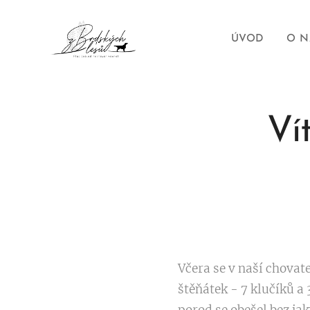
ÚVOD
O N
Ví
Včera se v naší chovat
štěňátek - 7 klučíků a