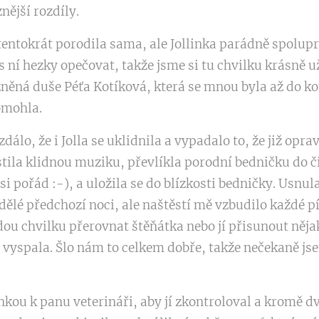
nější rozdíly.
tentokrát porodila sama, ale Jollinka parádně spolup
s ní hezky opečovat, takže jsme si tu chvilku krásně u
zněná duše Péťa Kotíková, která se mnou byla až do k
pomohla.
 zdálo, že i Jolla se uklidnila a vypadalo to, že již op
stila klidnou muziku, převlíkla porodní bedničku do či
si pořád :-), a uložila se do blízkosti bedničky. Usnul
dělé předchozí noci, ale naštěstí mě vzbudilo každé p
ou chvilku přerovnat štěňátka nebo jí přisunout něja
u vyspala. Šlo nám to celkem dobře, takže nečekaně js
linkou k panu veterináři, aby jí zkontroloval a kromě