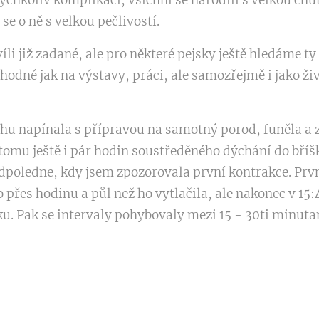
ýchkoliv komplikací, všichni se narodili s velkou chutí
 se o ně s velkou pečlivostí.
íli již zadané, ale pro některé pejsky ještě hledáme ty
hodné jak na výstavy, práci, ale samozřejmě i jako živ
chu napínala s přípravou na samotný porod, funěla a 
 tomu ještě i pár hodin soustředěného dýchání do bří
odpoledne, kdy jsem zpozorovala první kontrakce. První
o přes hodinu a půl než ho vytlačila, ale nakonec v 15
u. Pak se intervaly pohybovaly mezi 15 - 30ti minuta