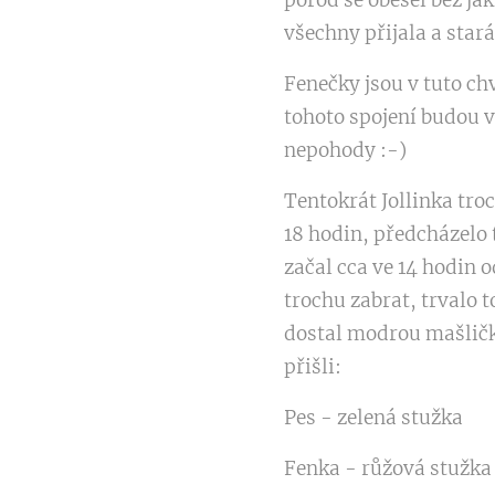
porod se obešel bez jak
všechny přijala a stará
Fenečky jsou v tuto chv
tohoto spojení budou v
nepohody :-)
Tentokrát Jollinka tro
18 hodin, předcházelo
začal cca ve 14 hodin 
trochu zabrat, trvalo t
dostal modrou mašličk
přišli:
Pes - zelená stužka
Fenka - růžová stužka