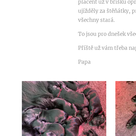
placent už v bříšku opr
ujížděly za štěňátky, p
všechny stará.
To jsou pro dnešek vše
Příště už vám třeba na
Papa