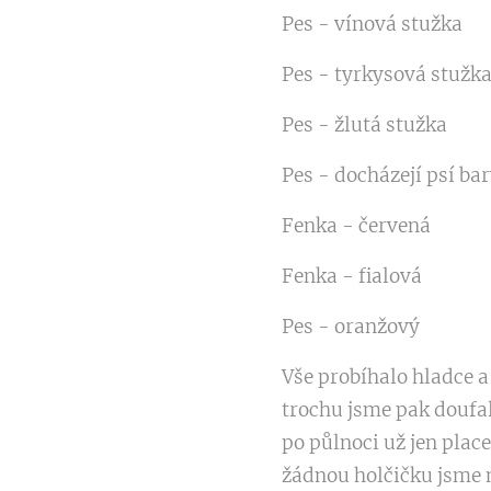
Pes - vínová stužka
Pes - tyrkysová stužk
Pes - žlutá stužka
Pes - docházejí psí ba
Fenka - červená
Fenka - fialová
Pes - oranžový
Vše probíhalo hladce a
trochu jsme pak doufal
po půlnoci už jen plac
žádnou holčičku jsme 