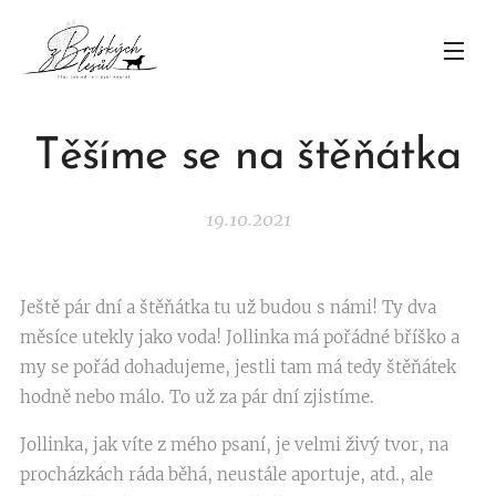
Těšíme se na štěňátka
19.10.2021
Ještě pár dní a štěňátka tu už budou s námi! Ty dva
měsíce utekly jako voda! Jollinka má pořádné bříško a
my se pořád dohadujeme, jestli tam má tedy štěňátek
hodně nebo málo. To už za pár dní zjistíme.
Jollinka, jak víte z mého psaní, je velmi živý tvor, na
procházkách ráda běhá, neustále aportuje, atd., ale