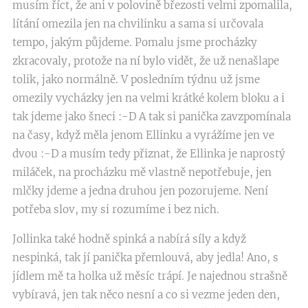
musím říct, že ani v polovině březosti velmi zpomalila,
lítání omezila jen na chvilinku a sama si určovala
tempo, jakým půjdeme. Pomalu jsme procházky
zkracovaly, protože na ní bylo vidět, že už nenašlape
tolik, jako normálně. V posledním týdnu už jsme
omezily vycházky jen na velmi krátké kolem bloku a i
tak jdeme jako šneci :-D A tak si panička zavzpomínala
na časy, když měla jenom Ellinku a vyrážíme jen ve
dvou :-D a musím tedy přiznat, že Ellinka je naprostý
miláček, na procházku mě vlastně nepotřebuje, jen
mlčky jdeme a jedna druhou jen pozorujeme. Není
potřeba slov, my si rozumíme i bez nich.
Jollinka také hodně spinká a nabírá síly a když
nespinká, tak jí panička přemlouvá, aby jedla! Ano, s
jídlem mě ta holka už měsíc trápí. Je najednou strašně
vybíravá, jen tak něco nesní a co si vezme jeden den,