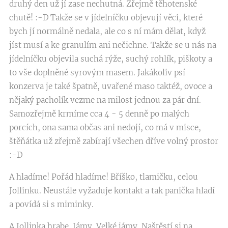
druhý den už jí zase nechutná. Zřejmě těhotenské
chutě! :-D Takže se v jídelníčku objevují věci, které
bych jí normálně nedala, ale co s ní mám dělat, když
jíst musí a ke granulím ani nečichne. Takže se u nás na
jídelníčku objevila suchá rýže, suchý rohlík, piškoty a
to vše doplněné syrovým masem. Jakákoliv psí
konzerva je také špatně, uvařené maso taktéž, ovoce a
nějaký pacholík vezme na milost jednou za pár dní.
Samozřejmě krmíme cca 4 - 5 denně po malých
porcích, ona sama občas ani nedojí, co má v misce,
štěňátka už zřejmě zabírají všechen dříve volný prostor
:-D
A hladíme! Pořád hladíme! Bříško, tlamičku, celou
Jollinku. Neustále vyžaduje kontakt a tak panička hladí
a povídá si s miminky.
A Jollinka hrabe. Jámy. Velké jámy. Naštěstí si na