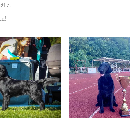
žila.
en!