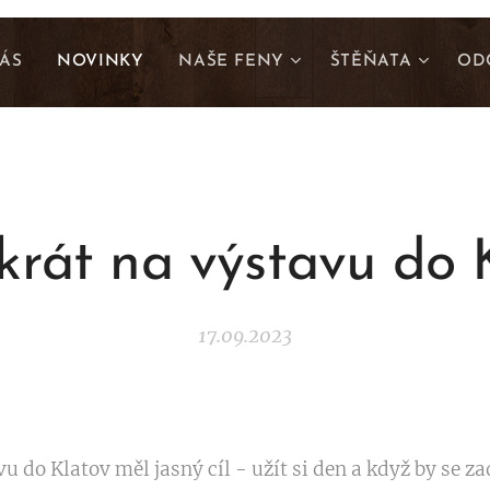
ÁS
NOVINKY
NAŠE FENY
ŠTĚŇATA
OD
krát na výstavu do 
17.09.2023
vu do Klatov měl jasný cíl - užít si den a když by se z