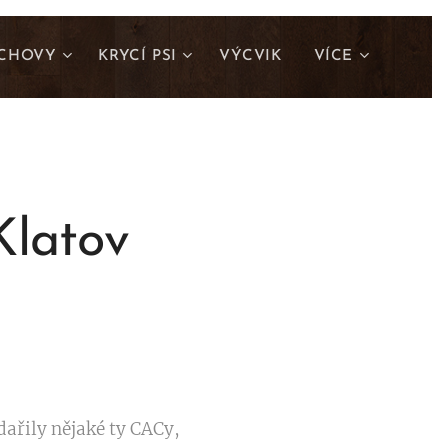
CHOVY
KRYCÍ PSI
VÝCVIK
VÍCE
Klatov
adařily nějaké ty CACy,