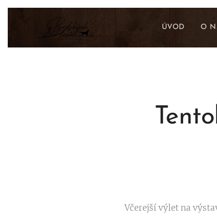
ÚVOD
O N
Tento
Včerejší výlet na výsta