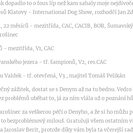
Tak dopadlo to o fous líp než kam sahaly moje nejdivoč
sů Klatovy - International Dog Show, rozhodčí Jan Z
, 22 měsíců - mezitřída, CAC, CACIB, BOB, Šumavsk
Jarošinec
ů - mezitřída, V1, CAC
Ivanského jezera - tř. šampionů, V2, res.CAC
 Valdek - tř. otevřená, V3 , majitel Tomáš Pelikán
čný zážitek, dostat se s Denym až na tu bednu. Vedro
bez problémů uběhat to, já za ním vlála už o poznání h
arošinec za veškerou péči o Denyho, a že si ho můžu 
je to bezproblémový milouš. Gratuluji všem ostatním 
 a Jaroslav Berit, protože díky vám byla ta včerejší r