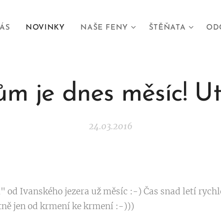
ÁS
NOVINKY
NAŠE FENY
ŠTĚŇATA
OD
m je dnes měsíc! Utí
24.03.2016
 od Ivanského jezera už měsíc :-) Čas snad letí rychle
ně jen od krmení ke krmení :-)))