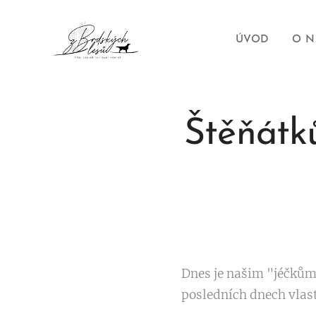
ÚVOD
O N
Štěňátků
Dnes je našim "jéčkům"
posledních dnech vlast