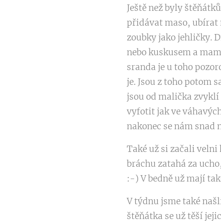
Ještě než byly štěňátk
přidávat maso, ubírat 
zoubky jako jehličky.
nebo kuskusem a mamka 
sranda je u toho pozoro
je. Jsou z toho potom s
jsou od malička zvyklí
vyfotit jak ve váhavých
nakonec se nám snad n
Také už si začali velni
bráchu zatahá za ucho, 
:-) V bedně už mají také
V týdnu jsme také našl
štěňátka se už těší jeji