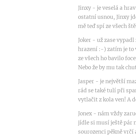
Jinxy - je veselá a hra
ostatní usnou, Jinxy jd
mě teď spí ze všech št
Joker - už zase vypadl
hrazení :-) zatím je to
ze všech ho bavilo foc
Nebo že by mu tak chut
Jasper - je největší m
rád se také tulí při sp
vytlačit z kola ven! A
Jonex - nám vždy zaruče
jídle si musí ještě pár
sourozenci pěkně vrčí 