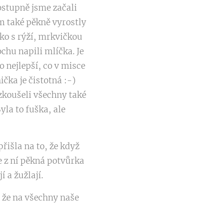
ostupně jsme začali
im také pěkně vyrostly
ko s rýží, mrkvičkou
chu napili mlíčka. Je
o nejlepší, co v misce
čka je čistotná :-)
zkoušeli všechny také
yla to fuška, ale
přišla na to, že když
se z ní pěkná potvůrka
í a žužlají.
, že na všechny naše