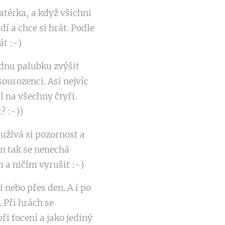
katérka, a když všichni
í a chce si hrát. Podle
át :-)
ednu palubku zvýšit
sourozenci. Asi nejvíc
l na všechny čtyři.
? :-))
 užívá si pozornost a
en tak se nenechá
m a ničím vyrušit :-)
i nebo přes den. A i po
 Při hrách se
ři focení a jako jediný