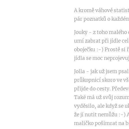
A kromě váhové statist
pár poznatků o každém
Jouky - z toho malého 
umí zabrat při jídle ce
oboječku :-) Prostě si
jídla se moc neprojevu
Jolla - jak už jsem ps
průkopnicí skoro ve vš
přijde do cesty. Přede
Také má už svůj rozum 
vyděsilo, ale když se 
že jí nutit nemůžu :-) 
maličko pošimrat na bř