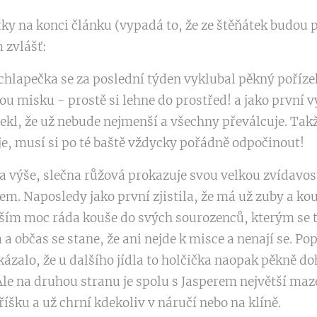
ky na konci článku (vypadá to, že ze štěňátek budou p
 zvlášť:
chlapečka se za poslední týden vyklubal pěkný pořízek
lou misku - prostě si lehne do prostřed! a jako první v
 řekl, že už nebude nejmenší a všechny převálcuje. Tak
je, musí si po té baště vždycky pořádně odpočinout!
ala výše, slečna růžová prokazuje svou velkou zvídavos
em. Naposledy jako první zjistila, že má už zuby a kou
vším moc ráda kouše do svých sourozenců, kterým se to 
a občas se stane, že ani nejde k misce a nenají se. Po
ukázalo, že u dalšího jídla to holčička naopak pěkně d
Ale na druhou stranu je spolu s Jasperem největší maze
íšku a už chrní kdekoliv v náručí nebo na klíně.