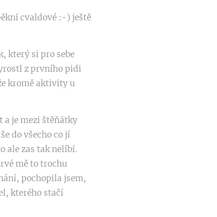
ěkní cvaldové :-) ještě
, který si pro sebe
yrostl z prvního pidi
že kromě aktivity u
t a je mezi štěňátky
še do všecho co jí
ale zas tak nelíbí.
prvé mě to trochu
ohání, pochopila jsem,
l, kterého stačí