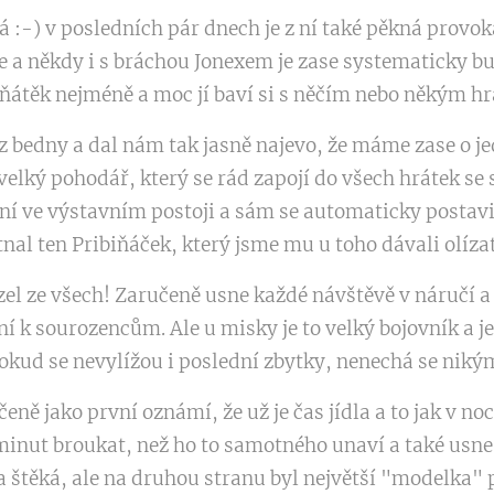
vá :-) v posledních pár dnech je z ní také pěkná provo
e a někdy i s bráchou Jonexem je zase systematicky bud
ěňátěk nejméně a moc jí baví si s něčím nebo někým hr
 z bedny a dal nám tak jasně najevo, že máme zase o j
 velký pohodář, který se rád zapojí do všech hrátek se 
ení ve výstavním postoji a sám se automaticky postavi
nal ten Pribiňáček, který jsme mu u toho dávali olízat
azel ze všech! Zaručeně usne každé návštěvě v náručí a
aní k sourozencům. Ale u misky je to velký bojovník a j
 dokud se nevylížou i poslední zbytky, nenechá se niký
ně jako první oznámí, že už je čas jídla a to jak v noc
 minut broukat, než ho to samotného unaví a také usne.
a štěká, ale na druhou stranu byl největší "modelka" p