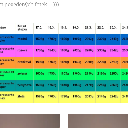
m povedených fotek :-)))