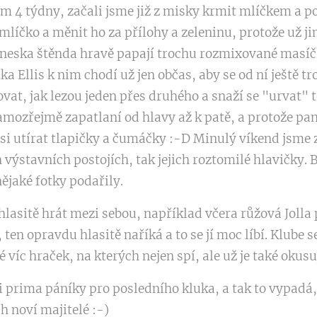
ům 4 týdny, začali jsme již z misky krmit mlíčkem a p
mlíčko a měnit ho za přílohy a zeleninu, protože už j
 Dneska štěnda hravě papají trochu rozmixované masíč
Ellis k nim chodí už jen občas, aby se od ní ještě tro
vat, jak lezou jeden přes druhého a snaží se "urvat" t
amozřejmě zapatlaní od hlavy až k patě, a protože pani
 si utírat tlapičky a čumáčky :-D Minulý víkend jsme 
 výstavních postojích, tak jejich roztomilé hlavičky. B
ějaké fotky podařily.
 hlasitě hrát mezi sebou, například včera růžová Jolla 
ten opravdu hlasitě naříká a to se jí moc líbí. Klube 
 víc hraček, na kterých nejen spí, ale už je také okusuj
i prima páníky pro posledního kluka, a tak to vypadá
ch noví majitelé :-)