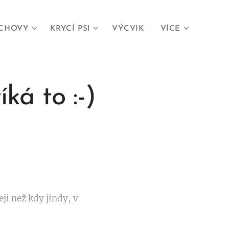
CHOVY
KRYCÍ PSI
VÝCVIK
VÍCE
ká to :-)
ji než kdy jindy, v