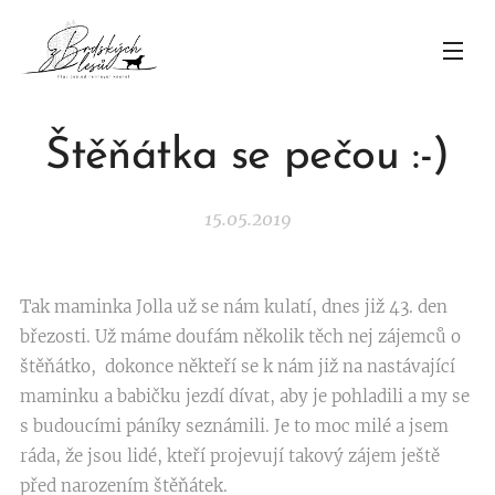
Štěňátka se pečou :-)
15.05.2019
Tak maminka Jolla už se nám kulatí, dnes již 43. den
březosti. Už máme doufám několik těch nej zájemců o
štěňátko, dokonce někteří se k nám již na nastávající
maminku a babičku jezdí dívat, aby je pohladili a my se
s budoucími páníky seznámili. Je to moc milé a jsem
ráda, že jsou lidé, kteří projevují takový zájem ještě
před narozením štěňátek.