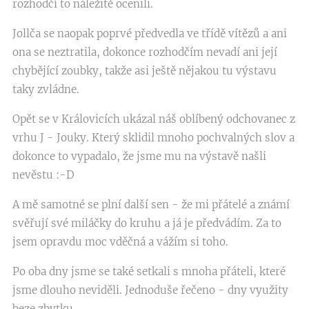
rozhodčí to náležitě ocenili.
Jollča se naopak poprvé předvedla ve třídě vítězů a ani
ona se neztratila, dokonce rozhodčím nevadí ani její
chybějící zoubky, takže asi ještě nějakou tu výstavu
taky zvládne.
Opět se v Královicích ukázal náš oblíbený odchovanec z
vrhu J - Jouky. Který sklidil mnoho pochvalných slov a
dokonce to vypadalo, že jsme mu na výstavě našli
nevěstu :-D
A mě samotné se plní další sen - že mi přátelé a známí
svěřují své miláčky do kruhu a já je předvádím. Za to
jsem opravdu moc vděčná a vážím si toho.
Po oba dny jsme se také setkali s mnoha přáteli, které
jsme dlouho neviděli. Jednoduše řečeno - dny využity
beze zbytku.