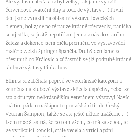
Ale výstavní absťák už byl velký, tak jsme využili
červencové sváteční dny k tour de výstavy :-) První
den jsme vyrazili na oblastní výstavu loveckých
plemen, holky se po té pauze krásně předvedly, panička
se ujistila, že ještě nepatří ani jedna z nás do starého
železa a dokonce jsem měla premiéru ve vystavování
malého welsh špringer španěla. Druhý den jsme se
přesunuli do Královic a zúčastnili se již podruhé krásné
klubové výstavy Pink show.
Ellinka si zaběhala poprvé ve veteránské kategorii a
zejména na klubové výstavě sklízela úspěchy, neboť se
stala druhým nejkrásnějším veteránem výstavy! Navíc
má tím pádem našlápnuto pro získání titulu Český
Veteran Šampion, takže se asi ještě někde ukážeme :-)
Jsem moc šťastná, že po tom všem, co má za sebou, je
ve vynikající kondici, stále veselá a vrtící a páni