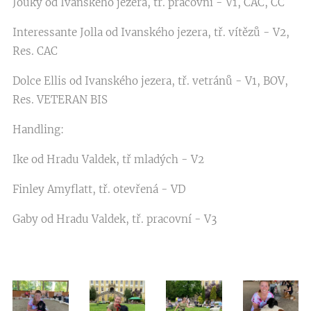
Jouky od Ivanského jezera, tř. pracovní - V1, CAC, CC
Interessante Jolla od Ivanského jezera, tř. vítězů - V2,
Res. CAC
Dolce Ellis od Ivanského jezera, tř. vetránů - V1, BOV,
Res. VETERAN BIS
Handling:
Ike od Hradu Valdek, tř mladých - V2
Finley Amyflatt, tř. otevřená - VD
Gaby od Hradu Valdek, tř. pracovní - V3