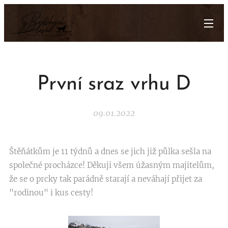
První sraz vrhu D
09.01.2022
Štěňátkům je 11 týdnů a dnes se jich již půlka sešla na
společné procházce! Děkuji všem úžasným majitelům,
že se o prcky tak parádně starají a neváhají přijet za
"rodinou" i kus cesty!