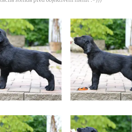
tačila štěnda před objektivem měnit :-)))