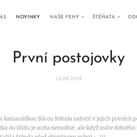
ÁS
NOVINKY
NAŠE FENY
ŠTĚŇATA
OD
První postojovky
12.08.2018
s kamarádkou Bárou štěnda nafotit v jejich prvních p
átka do klidu je zcela nemožné, ale když máte dobrého