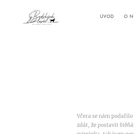
ÚVOD
O N
Včera se nám podařilo 
zdát, že postavit štěň