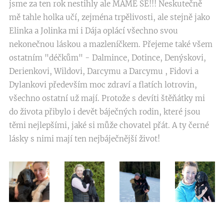
jsme za ten rok nestihly ale MÁME SE!!! Neskutečně
mě tahle holka učí, zejména trpělivosti, ale stejně jako
Elinka a Jolinka mi i Dája oplácí všechno svou
nekonečnou láskou a mazleníčkem. Přejeme také všem
ostatním "déčkům" - Dalmince, Dotince, Denýskovi,
Derienkovi, Wildovi, Darcymu a Darcymu , Fidovi a
Dylankovi především moc zdraví a flatích lotrovin,
všechno ostatní už mají. Protože s devíti štěňátky mi
do života přibylo i devět báječných rodin, které jsou
těmi nejlepšími, jaké si může chovatel přát. A ty černé
lásky s nimi mají ten nejbáječnější život!