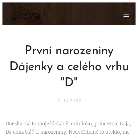
První narozeniny
Dájenky a celého vrhu
"D"
21.10.2022
Dneska má to moje klokáně, miminko, princezna, Dája,
Dájenka UŽ!! 1. narozeniny. Neuvěřitelně to uteklo, nic