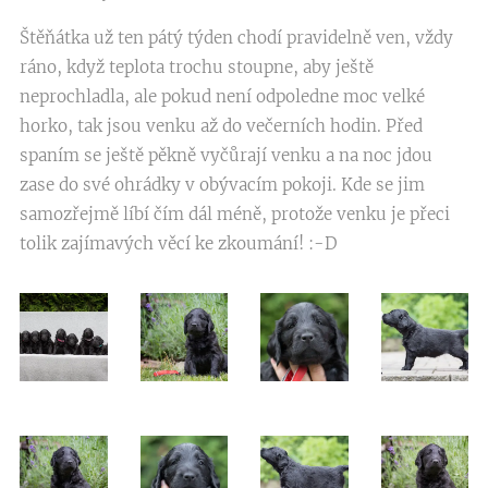
Štěňátka už ten pátý týden chodí pravidelně ven, vždy
ráno, když teplota trochu stoupne, aby ještě
neprochladla, ale pokud není odpoledne moc velké
horko, tak jsou venku až do večerních hodin. Před
spaním se ještě pěkně vyčůrají venku a na noc jdou
zase do své ohrádky v obývacím pokoji. Kde se jim
samozřejmě líbí čím dál méně, protože venku je přeci
tolik zajímavých věcí ke zkoumání! :-D