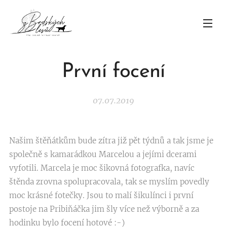
První focení
07.07.2019
Našim štěňátkům bude zítra již pět týdnů a tak jsme je
společně s kamarádkou Marcelou a jejími dcerami
vyfotili. Marcela je moc šikovná fotografka, navíc
štěnda zrovna spolupracovala, tak se myslím povedly
moc krásné fotečky. Jsou to malí šikulínci i první
postoje na Pribiňáčka jim šly více než výborně a za
hodinku bylo focení hotové :-)