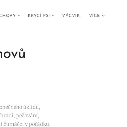
CHOVY
KRYCÍ PSI
VÝCVIK
VÍCE
movů
ekonečného úklidu,
hraní, pečování,
lí čumáčci v pořádku,