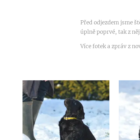
Před odjezdem jsme štěň
úplně poprvé, tak z něj
Více fotek a zpráv z 