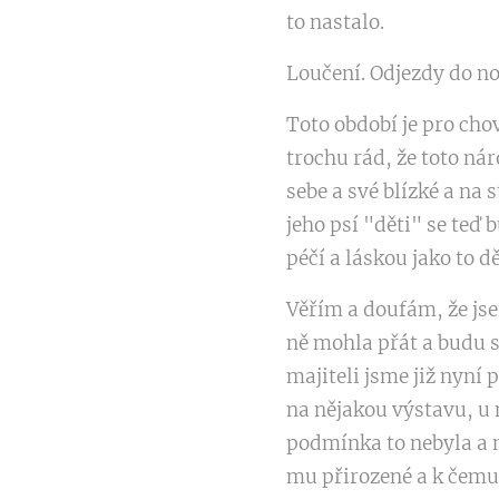
to nastalo.
Loučení. Odjezdy do n
Toto období je pro cho
trochu rád, že toto ná
sebe a své blízké a na 
jeho psí "děti" se teď 
péčí a láskou jako to d
Věřím a doufám, že jse
ně mohla přát a budu s
majiteli jsme již nyn
na nějakou výstavu, u 
podmínka to nebyla a n
mu přirozené a k čemu 