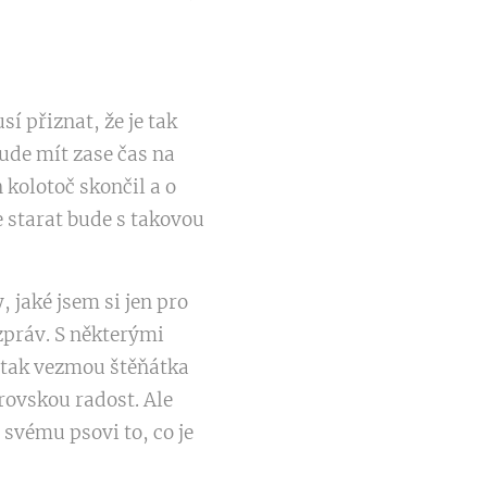
í přiznat, že je tak
bude mít zase čas na
 kolotoč skončil a o
e starat bude s takovou
 jaké jsem si jen pro
zpráv. S některými
 tak vezmou štěňátka
rovskou radost. Ale
svému psovi to, co je