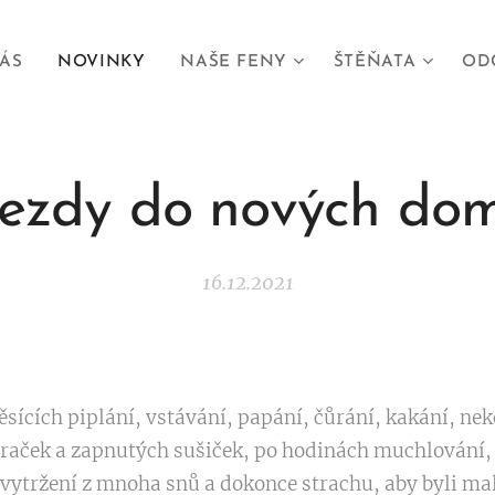
ÁS
NOVINKY
NAŠE FENY
ŠTĚŇATA
OD
ezdy do nových do
16.12.2021
měsících piplání, vstávání, papání, čůrání, kakání, n
raček a zapnutých sušiček, po hodinách muchlování, 
 vytržení z mnoha snů a dokonce strachu, aby byli ma