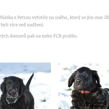
átka s Petrou vyfotily na sněhu, který se jim moc líbi
 byli více než nadšení.
nových domovů pak na mém FCB profilu.