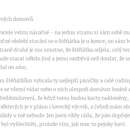
ových domovů.
vatele velmi náročné - na jednu stranu si sám sobě mus
ročné období starání se o štěňátka je u konce, on sám 
straně druhé je mu smutno, že štěňátka odjela, celý ten
bude starat někdo jiný a jemu nezbývá než doufat, že s
ělal on sám.
m štěňátkům vybrala ty nejlepší páníčky a celé rodiny,
e se všemi vídat nebo o nich alespoň dostávat hodně 
í předdomluvení, že když tomu budou karty nakloněny,
některých je v plánu i lovecký výcvik, z čehož mám ob
ikdy u mě nebude. Jen jsem vždy ráda, že pán dopřeje 
byl vyšlechtěn, protože vím, jak moc to pejsky baví.