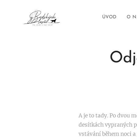
ÚVOD
O N
Odj
A je to tady. Po dvou 
desítkách vypraných p
vstávání během noci a