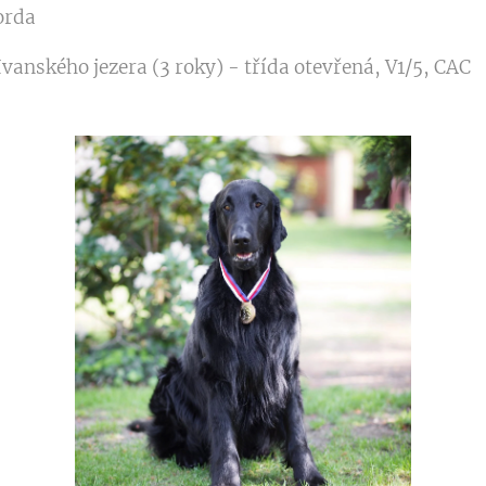
orda
Ivanského jezera (3 roky) - třída otevřená, V1/5, CAC