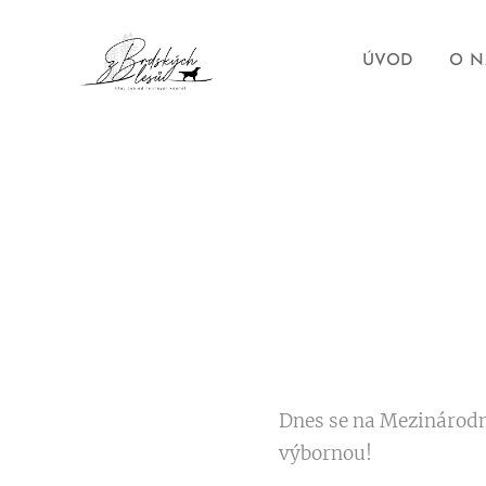
ÚVOD
O N
Dnes se na Mezinárodní
výbornou!