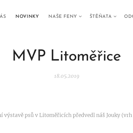
ÁS
NOVINKY
NAŠE FENY
ŠTĚŇATA
OD
MVP Litoměřice
18.05.2019
 výstavě psů v Litoměřicích předvedl náš Jouky (vrh 