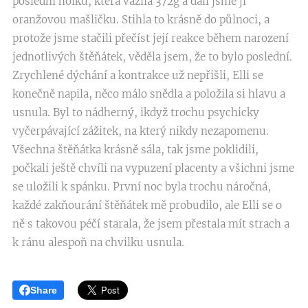
poslední holku, která vážila 372g a dali jsme jí
oranžovou mašličku. Stihla to krásně do půlnoci, a
protože jsme stačili přečíst její reakce během narození
jednotlivých štěňátek, věděla jsem, že to bylo poslední.
Zrychlené dýchání a kontrakce už nepřišli, Elli se
konečně napila, něco málo snědla a položila si hlavu a
usnula. Byl to nádherný, ikdyž trochu psychicky
vyčerpávající zážitek, na který nikdy nezapomenu.
Všechna štěňátka krásně sála, tak jsme poklidili,
počkali ještě chvíli na vypuzení placenty a všichni jsme
se uložili k spánku. První noc byla trochu náročná,
každé zakňourání štěňátek mě probudilo, ale Elli se o
ně s takovou péčí starala, že jsem přestala mít strach a
k ránu alespoň na chvilku usnula.
Share