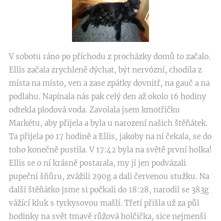
V sobotu ráno po příchodu z procházky domů to začalo.
Ellis začala zrychleně dýchat, být nervózní, chodila z
místa na místo, ven a zase zpátky dovnitř, na gauč a na
podlahu. Napínala nás pak celý den až okolo 16 hodiny
odtekla plodová voda. Zavolala jsem kmotřičku
Markétu, aby přijela a byla u narození našich štěňátek.
Ta přijela po 17 hodině a Ellis, jakoby na ní čekala, se do
toho konečně pustila. V 17:42 byla na světě první holka!
Ellis se o ní krásně postarala, my jí jen podvázali
pupeční šňůru, zvážili 290g a dali červenou stužku. Na
další štěňátko jsme si počkali do 18:28, narodil se 383g
vážící kluk s tyrkysovou mašlí. Třetí přišla už za půl
hodinky na svět tmavě růžová holčička, sice nejmenší