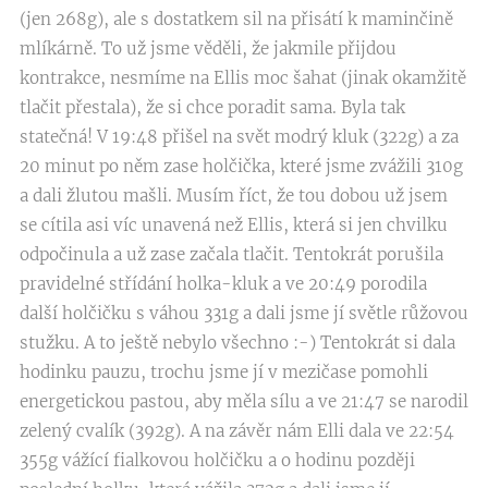
(jen 268g), ale s dostatkem sil na přisátí k maminčině
mlíkárně. To už jsme věděli, že jakmile přijdou
kontrakce, nesmíme na Ellis moc šahat (jinak okamžitě
tlačit přestala), že si chce poradit sama. Byla tak
statečná! V 19:48 přišel na svět modrý kluk (322g) a za
20 minut po něm zase holčička, které jsme zvážili 310g
a dali žlutou mašli. Musím říct, že tou dobou už jsem
se cítila asi víc unavená než Ellis, která si jen chvilku
odpočinula a už zase začala tlačit. Tentokrát porušila
pravidelné střídání holka-kluk a ve 20:49 porodila
další holčičku s váhou 331g a dali jsme jí světle růžovou
stužku. A to ještě nebylo všechno :-) Tentokrát si dala
hodinku pauzu, trochu jsme jí v mezičase pomohli
energetickou pastou, aby měla sílu a ve 21:47 se narodil
zelený cvalík (392g). A na závěr nám Elli dala ve 22:54
355g vážící fialkovou holčičku a o hodinu později