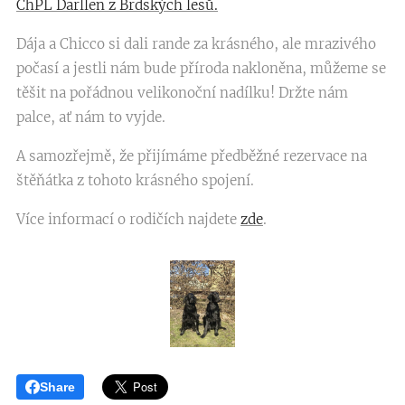
ChPL Darllen z Brdských lesů.
Dája a Chicco si dali rande za krásného, ale mrazivého
počasí a jestli nám bude příroda nakloněna, můžeme se
těšit na pořádnou velikonoční nadílku! Držte nám
palce, ať nám to vyjde.
A samozřejmě, že přijímáme předběžné rezervace na
štěňátka z tohoto krásného spojení.
Více informací o rodičích najdete
zde
.
Share