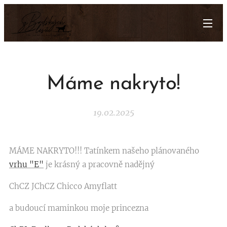
Máme nakryto!
19.02.2025
MÁME NAKRYTO!!! Tatínkem našeho plánovaného
vrhu "E"
je krásný a pracovně nadějný
ChCZ JChCZ Chicco Amyflatt
a budoucí maminkou moje princezna