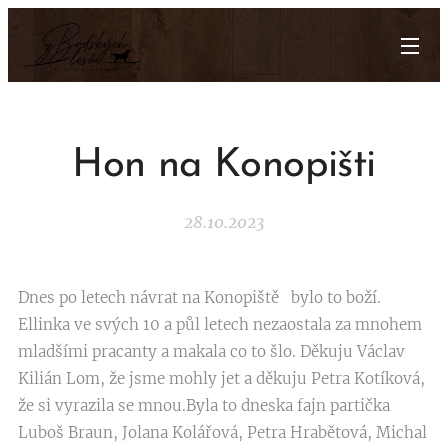
Hon na Konopišti
28.10.2023
Dnes po letech návrat na Konopiště bylo to boží.
Ellinka ve svých 10 a půl letech nezaostala za mnohem
mladšími pracanty a makala co to šlo. Děkuju Václav
Kilián Lom, že jsme mohly jet a děkuju Petra Kotíková,
že si vyrazila se mnou.Byla to dneska fajn partička
Luboš Braun, Jolana Kolářová, Petra Hrabětová, Michal